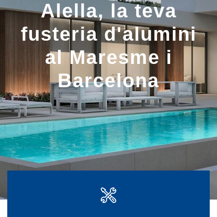
Alella, la teva
fusteria d'alumini
al Maresme i
Barcelona