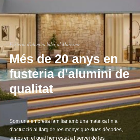
Fusteria d'alumini líder al Maresme
Més de 20 anys en
fusteria d'alumini de
qualitat
Som una empresa familiar amb una mateixa línia
d’actuació al llarg de res menys que dues dècades,
temps en el qual hem estat a l’servei de les